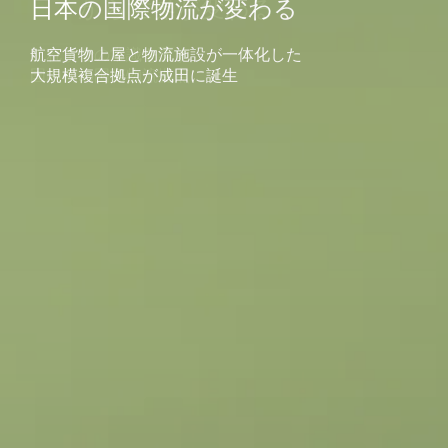
日本から世界が変わる
日本の国際物流が変わる
これまでの常識を覆す
航空貨物上屋と物流施設が一体化した
国内初の国際物流拠点
大規模複合拠点が成田に誕生