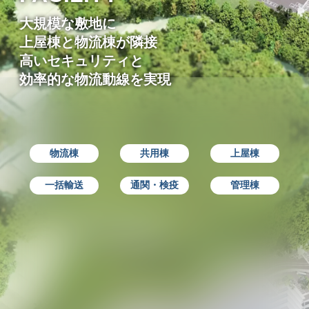
大規模な敷地に
上屋棟と物流棟が隣接
高いセキュリティと
効率的な物流動線を実現
物流棟
共用棟
上屋棟
一括輸送
通関・検疫
管理棟